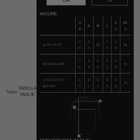
CM
IN
MISURE:
X
X
XX
S
M
L
S
L
L
4
5
5
5
A) PIT TO PIT
52
58
8
0
4
6
3
3
4
4
4
B) SHOULDERS
44
8
9
0
2
3
C) COLLAR TO
6
6
6
6
6
70
BOTTOM
0
2
4
6
8
TABELLA
Taglia:
TAGLIE