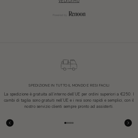
VEDI DI PIÙ
COMPONENTI E ACCESSORI
Etigroup SpA
Ascoli Piceno, Italia
IMBALLAGGIO
Gladiotex
Modena, Italia
SPEDIZIONE IN TUTTO IL MONDO E RESI FACILI
Pavarotti Fashion Packaging srl
La spedizione è gratuita all’interno dell’UE per ordini superiori a €250. I
Carpi, Italia
cambi di taglia sono gratuiti nell’UE e i resi sono rapidi e semplici, con il
nostro servizio clienti sempre pronto ad assisterti.
Packhelp
DISTRIBUZIONE
Warsaw, Poland
Gehe zu Element 1
Gehe zu Element 2
Gehe zu Element 3
Gehe zu Element 4
Gehe zu Element 5
Artknit Logistics
Varese, Italia