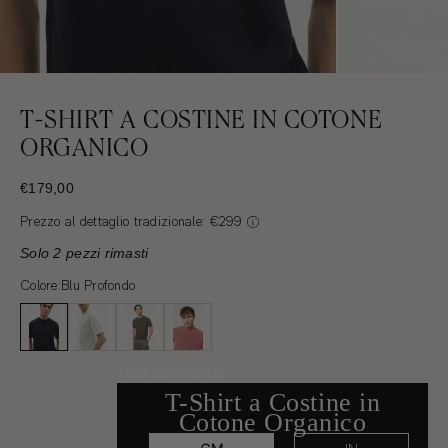
T-SHIRT A COSTINE IN COTONE
ORGANICO
PREZZO SCONTATO
€179,00
Prezzo al dettaglio tradizionale: €299
Solo 2 pezzi rimasti
Colore:
Blu Profondo
TABELLA TAGLIE
T-Shirt a Costine in
Cotone Organico