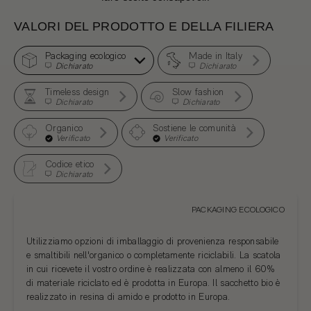
VALORI DEL PRODOTTO E DELLA FILIERA
Packaging ecologico
Made in Italy
Dichiarato
Dichiarato
Timeless design
Slow fashion
Dichiarato
Dichiarato
Organico
Sostiene le comunità
Verificato
Verificato
Codice etico
Dichiarato
PACKAGING ECOLOGICO
Utilizziamo opzioni di imballaggio di provenienza responsabile
e smaltibili nell'organico o completamente riciclabili. La scatola
in cui ricevete il vostro ordine è realizzata con almeno il 60%
di materiale riciclato ed è prodotta in Europa. Il sacchetto bio è
realizzato in resina di amido e prodotto in Europa.