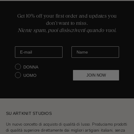
Tomasi Master
Vicenza, Italia
Get 10% off your first order and updates you
don’t want to miss.
Niente spam, puoi disiscriverti quando vuoi.
DONNA
UOMO
JOIN NOW
SU ARTKNIT STUDIOS
Un nuovo concetto di acquisto di qualità di lusso. Produciamo prodotti
di qualità superiore direttamente dai migliori artigiani italiani, senza