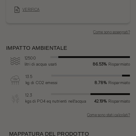
VERIFICA
Come sono assegnati?
IMPATTO AMBIENTALE
12500
litri di acqua usati
86.53%
Risparmiato
13.5
kg
di CO2 emessi
8.78%
Risparmiato
12.3
kgs di PO4 eq nutrienti nell'acqua
42.19%
Risparmiato
Come sono stati calcolati?
MAPPATURA DEL PRODOTTO