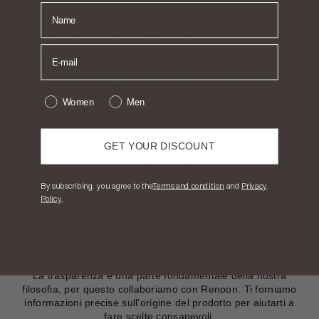
NOME
IL NOSTRO PACKAGING
PACKAGING CONSAPEVOLE
Ogni capo Artknit arriva a te custodito in un packaging pensato con
la stessa cura che dedichiamo alla sua realizzazione. Usiamo
esclusivamente materiali riciclabili e completamente privi di plastica,
scelti per ridurre l’impatto sull'ambiente. All’interno trovi una dust
Women
Men
bag in cotone riutilizzabile, pensata per proteggere il capo
nell'armadio o per mantenerlo al sicuro mentre sei in viaggio. Un
oggetto essenziale, progettato per essere utilizzato oltre il momento
GET YOUR DISCOUNT
dell’acquisto. Un gesto semplice che riflette la cura con cui facciamo
le cose – perché per noi ogni dettaglio conta.
​By subscribing, you agree to the
T
erms and condition
and
Privacy
Policy
.
DIGITAL PRODUCT PASSPORT
La trasparenza è una parte fondamentale della nostra
filosofia, per questo collaboriamo con
Renoon
. Ti forniamo
informazioni precise sull'origine del prodotto per aiutarti a
fare scelte consapevoli.