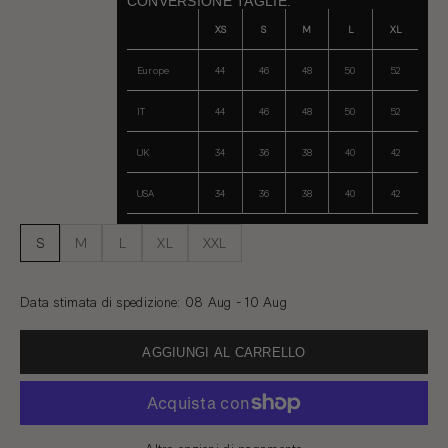
CONVERSIONE TAGLIE:
XS
S
M
L
XL
Europe
44
46
48
50
52
IT
44
46
48
50
52
UK
34
36
38
40
42
USA
34
36
38
40
42
S
M
L
XL
XXL
Data stimata di spedizione
:
08 Aug - 10 Aug
AGGIUNGI AL CARRELLO