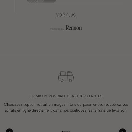
VOIR PLUS
FINITIONS ET COMPOSANTS
Etigroup SpA
Ascoli Piceno, Italie
EMBALLAGE
Gladiotex
Modena, Italie
LIVRAISON MONDIALE ET RETOURS FACILES
Pavarotti Fashion Packaging srl
Choisissez l’option retrait en magasin lors du paiement et récupérez vos
Carpi, Italie
achats en ligne directement dans nos boutiques, sans frais de livraison.
Packhelp
DISTRIBUTION
Warsaw, Poland