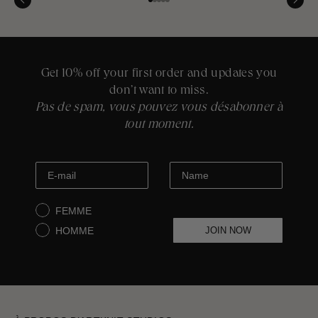
Aller à l'élément 1
Aller à l'élément 2
Aller à l'élément 3
Aller à l'élément 4
Aller à l'élément 5
Artknit Logistics
Varese, Italie
Tomasi Master
Vicenza, Italie
Get 10% off your first order and updates you
don’t want to miss.
Pas de spam, vous pouvez vous désabonner à
tout moment.
FEMME
HOMME
JOIN NOW