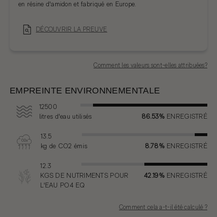
en résine d'amidon et fabriqué en Europe.
DÉCOUVRIR LA PREUVE
Comment les valeurs sont-elles attribuées?
EMPREINTE ENVIRONNEMENTALE
12500
litres
d'eau utilisés
86.53%
ENREGISTRÉ
13.5
kg
de CO2 émis
8.78%
ENREGISTRÉ
12.3
KGS
DE NUTRIMENTS POUR
42.19%
ENREGISTRÉ
L'EAU PO4 EQ
Comment cela a-t-il été calculé ?