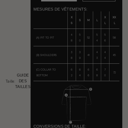
MESURES DE VÊTEMENTS:
X
X
XX
S
M
L
S
L
L
4
5
5
5
(A) PIT TO PIT
52
58
8
0
4
6
3
3
4
4
(B) SHOULDERS
41
45
8
9
3
4
(C) COLLAR TO
6
6
6
6
7
72
GUIDE
BOTTOM
2
4
6
8
0
Taille:
DES
TAILLES
CONVERSIONS DE TAILLE: