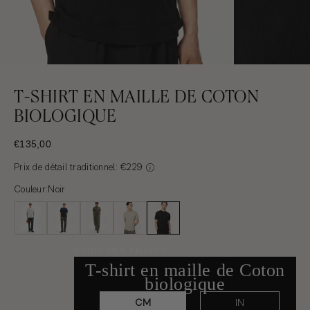
T-SHIRT EN MAILLE DE COTON
BIOLOGIQUE
PRIX ​​DE VENTE
€135,00
Prix de détail traditionnel: €229
Couleur:
Noir
GUIDE DES TAILLES
T-shirt en maille de Coton
biologique
CM
IN