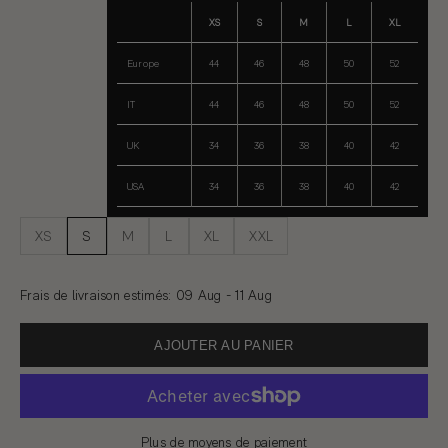
XS
S
M
L
XL
Europe
44
46
48
50
52
IT
44
46
48
50
52
UK
34
36
38
40
42
USA
34
36
38
40
42
XS
S
M
L
XL
XXL
Frais de livraison estimés
:
09 Aug - 11 Aug
AJOUTER AU PANIER
Plus de moyens de paiement