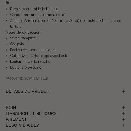
fit
:
Prenez votre taille habituelle
Conçu pour un ajustement carré
Aline et Anyia mesurent 1,74 m (5,70 pi) de hauteur et l'usure de
taille s
Notes de concepteur:
Stitch compact
Col polo
Poches de rabat classique
Cuffs avec ourlet large avec bouton
bouton de bouton caché
Boutons bio-résine
PRODUCT ID: 24AW-134W-BLUE
DÉTAILS DU PRODUIT
SOIN
LIVRAISON ET RETOURS
PAIEMENT
BESOIN D'AIDE?