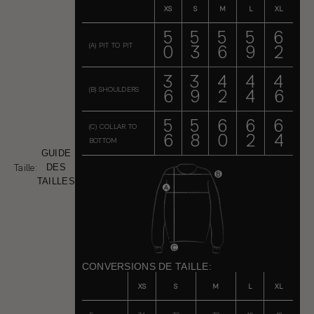
XS
S
M
L
XL
5
5
5
5
6
(A) PIT TO PIT
0
3
6
9
2
3
3
4
4
4
(B) SHOULDERS
6
9
2
4
6
5
5
6
6
6
(C) COLLAR TO
6
8
0
2
4
BOTTOM
GUIDE
Taille:
DES
TAILLES
CONVERSIONS DE TAILLE:
XS
S
M
L
XL