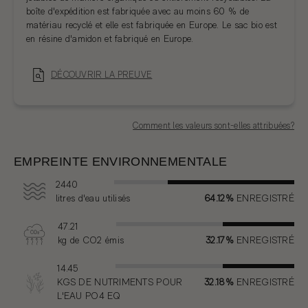
boîte d'expédition est fabriquée avec au moins 60 % de
matériau recyclé et elle est fabriquée en Europe. Le sac bio est
en résine d'amidon et fabriqué en Europe.
DÉCOUVRIR LA PREUVE
Comment les valeurs sont-elles attribuées?
EMPREINTE ENVIRONNEMENTALE
2440
litres
d'eau utilisés
64.12%
ENREGISTRÉ
47.21
kg
de CO2 émis
32.17%
ENREGISTRÉ
14.45
KGS
DE NUTRIMENTS POUR
32.18%
ENREGISTRÉ
L'EAU PO4 EQ