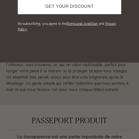
GET YOUR DISCOUNT
​By subscribing, you agree to the
T
erms and condition
and
Privacy
NOTRE PACKAGING
Policy
.
UN EMBALLAGE AVEC UN OBJECTIF
Chaque pièce Artknit est livrée dans un emballage fabriqué avec le
même soin que le vêtement lui-même. Nos emballages sont
entièrement fabriqués à partir de matériaux recyclables et sans
plastique, choisis pour limiter notre impact sur l’environnement. À
l’intérieur, vous trouverez un sac en coton réutilisable, parfait pour
ranger votre pièce à la maison ou la protéger lorsque vous voyagez.
Un essentiel bien pensé, conçu pour être utile longtemps après le
déballage. Un geste simple qui reflète l’attention que nous portons à
tout ce que nous faisons, car pour nous, chaque détail compte.
PASSEPORT PRODUIT
La transparence est une partie importante de notre