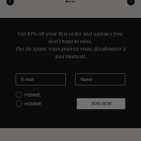
Aller à l'élément 1
Aller à l'élément 2
Aller à l'élément 3
Aller à l'élément 4
Aller à l'élément 5
Get 10% off your first order and updates you
don’t want to miss.
Pas de spam, vous pouvez vous désabonner à
tout moment.
FEMME
HOMME
JOIN NOW