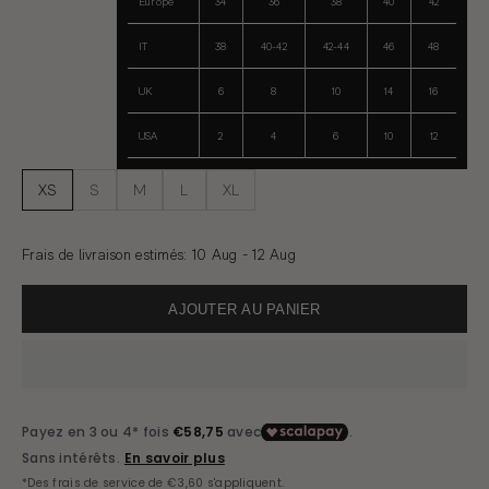
Europe
34
36
38
40
42
IT
38
40-42
42-44
46
48
UK
6
8
10
14
16
USA
2
4
6
10
12
XS
S
M
L
XL
Frais de livraison estimés
:
10 Aug - 12 Aug
AJOUTER AU PANIER