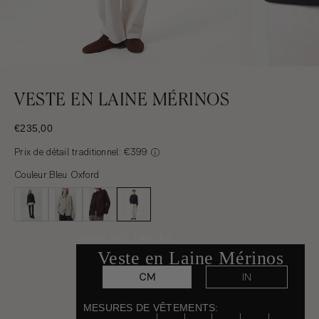
VESTE EN LAINE MÉRINOS
PRIX ​​DE VENTE
€235,00
Prix de détail traditionnel: €399
Couleur:
Bleu Oxford
GUIDE DES TAILLES
Veste en Laine Mérinos
CM
IN
MESURES DE VÊTEMENTS: