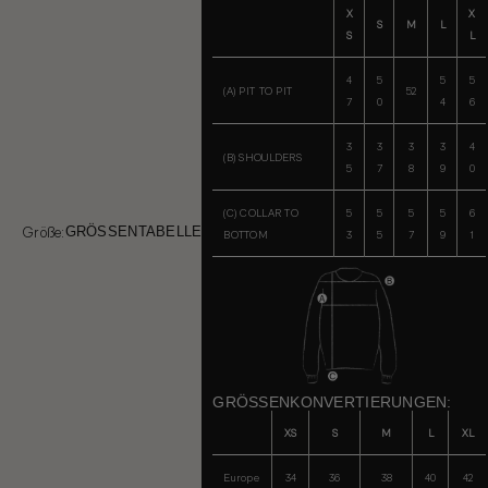
X
X
S
M
L
S
L
4
5
5
5
(A) PIT TO PIT
52
7
0
4
6
3
3
3
3
4
(B) SHOULDERS
5
7
8
9
0
(C) COLLAR TO
5
5
5
5
6
Größe:
GRÖSSENTABELLE
BOTTOM
3
5
7
9
1
GRÖSSENKONVERTIERUNGEN:
XS
S
M
L
XL
Europe
34
36
38
40
42