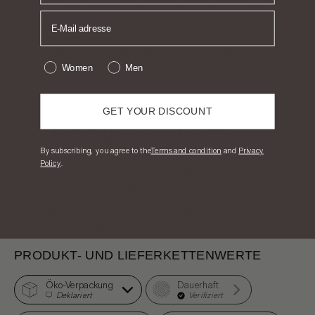
hervorragend für die Aufbewahrung zu Hause oder zum Schutz auf
Reisen eignet. Ein durchdachtes Essential, das noch lange nach dem
Auspacken nützlich sein wird. Ein einfaches Zeichen, das die Sorgfalt
widerspiegelt, die hinter allem steht, was wir tun - denn für uns ist
jedes Detail wichtig.
Women
Men
GET YOUR DISCOUNT
DIGITALER PRODUKTPASS
​By subscribing, you agree to the
T
erms and condition
and
Privacy
Policy
.
Transparenz ist ein wichtiger Bestandteil unserer Philosophie,
weshalb wir uns mit der Transparenzplattform Renoon
zusammengetan haben. Wir möchten dir damit all die
Informationen bieten, mit denen du verantwortungsbewusste
Entscheidungen treffen kannst.
PRODUKT- UND LIEFERKETTENWERTE
Öko-Verpackung
Dauerhaft
Deklariert
Verifiziert