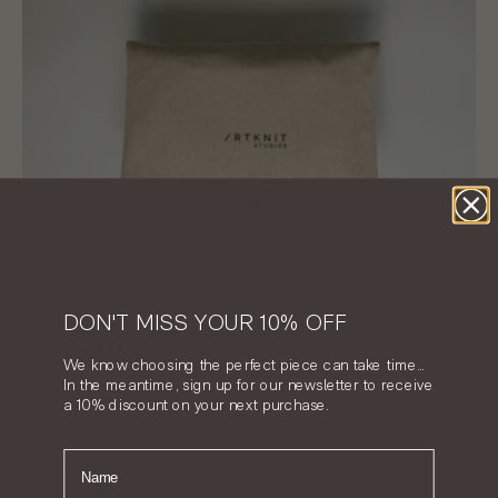
DON'T MISS YOUR 10% OFF
UNSERE VERPACKUNG
ZWECKMÄSSIG VERPACKT
We know choosing the perfect piece can take time…
Jedes Artknit-Kleidungsstück wird in einer Verpackung geliefert, die
In the meantime, sign up for our newsletter to receive
mit der gleichen Sorgfalt hergestellt wird wie das Kleidungsstück
a 10% discount on your next purchase.
selbst. Die Verpackung wird vollständig aus recycelbaren, Kunststoff-
freien Materialien hergestellt, die wir ausgewählt haben, um die
NOME
Umweltbelastung gering zu halten. Im Inneren befindet sich ein
wiederverwendbarer Staubbeutel aus Baumwolle, der sich