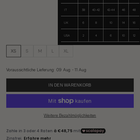
IT
38
40-42
42-44
46
48
UK
6
8
10
14
16
USA
2
4
6
10
12
XS
S
M
L
XL
Voraussichtliche Lieferung
:
09 Aug - 11 Aug
IN DEN WARENKORB
Weitere Bezahlmöglichkeiten