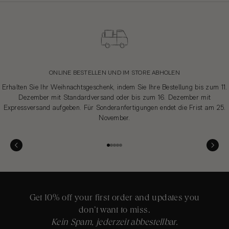
VERPACKUNG
Gladiotex
Modena, Italien
ONLINE BESTELLEN UND IM STORE ABHOLEN
Tomasi Master
Erhalten Sie Ihr Weihnachtsgeschenk, indem Sie Ihre Bestellung bis zum 11.
Vicenza, Italien
Dezember mit Standardversand oder bis zum 16. Dezember mit
Expressversand aufgeben. Für Sonderanfertigungen endet die Frist am 25.
November.
Packhelp
LAGERVERTEILUNG
Warsaw, Poland
Artknit Logistics
Gehe zu Element 1
Gehe zu Element 2
Gehe zu Element 3
Gehe zu Element 4
Gehe zu Element 5
Varese, Italien
Get 10% off your first order and updates you
don’t want to miss.
Kein Spam, jederzeit abbestellbar.