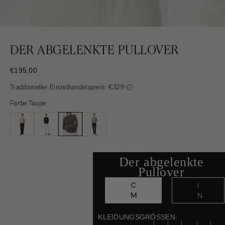
DER ABGELENKTE PULLOVER
VERKAUFSPREIS
€195,00
Traditioneller Einzelhandelspreis: €329
Farbe:
Taupe
GRÖSSENTABELLE
Der abgelenkte
Pullover
C
I
M
N
KLEIDUNGSGRÖSSEN: