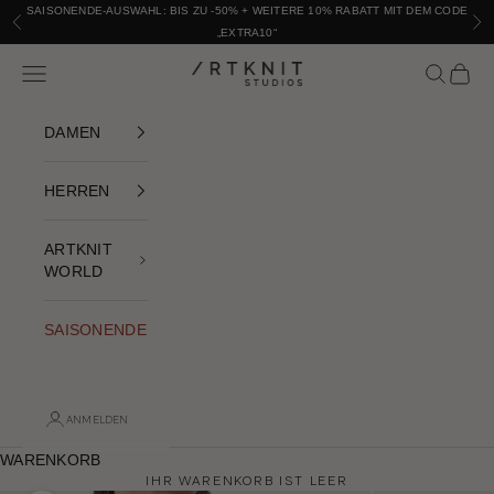
Zum Inhalt springen
SAISONENDE-AUSWAHL: BIS ZU -50% + WEITERE 10% RABATT MIT DEM CODE
Vorhergehend
Nac
„EXTRA10“
Navigationsmenü öffnen
Suche öffn
Warenk
ARTKNIT STUDIOS
DAMEN
HERREN
ARTKNIT
WORLD
SAISONENDE
ANMELDEN
WARENKORB
IHR WARENKORB IST LEER