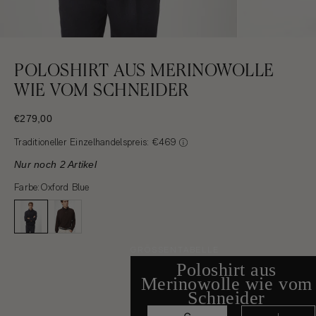
POLOSHIRT AUS MERINOWOLLE
WIE VOM SCHNEIDER
VERKAUFSPREIS
€279,00
Traditioneller Einzelhandelspreis: €469
Nur noch 2 Artikel
Farbe:
Oxford Blue
GRÖSSENTABELLE
Poloshirt aus
Merinowolle wie vom
Schneider