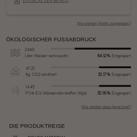
ENTDECKE DEN BEWEIS
Wie werden Werte zugewiesen?
ÖKOLOGISCHER FUSSABDRUCK
2440
Liter Wasser verbraucht
64.12%
Eingespart
47.21
Kg CO2 emittiert
32.17%
Eingespart
14.45
PO4-EQ Wassernährstoffen (Kgs)
32.18%
Eingespart
Wie werden diese berechnet?
DIE PRODUKTREISE