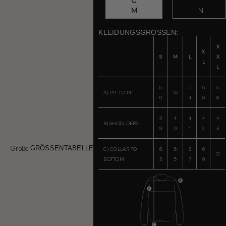
C
I
M
N
KLEIDUNGSGRÖSSEN:
X
X
S
M
L
X
L
L
5
5
5
5
A) PIT TO PIT
52
0
4
6
8
3
4
4
4
4
B) SHOULDERS
9
0
1
2
3
Größe:
GRÖSSENTABELLE
C) COLLAR TO
6
6
6
6
71
BOTTOM
3
5
7
9