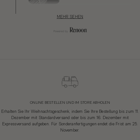
MEHR SEHEN
VERKLEIDUNGEN UND KOMPONENTEN
Etigroup SpA
Ascoli Piceno, Italien
IPERBOTTONI
Rudiano, Italien
VERPACKUNG
ONLINE BESTELLEN UND IM STORE ABHOLEN
Gladiotex
Modena, Italien
Erhalten Sie Ihr Weihnachtsgeschenk, indem Sie Ihre Bestellung bis zum 11.
Dezember mit Standardversand oder bis zum 16. Dezember mit
Expressversand aufgeben. Für Sonderanfertigungen endet die Frist am 25.
Tomasi Master
November.
Vicenza, Italien