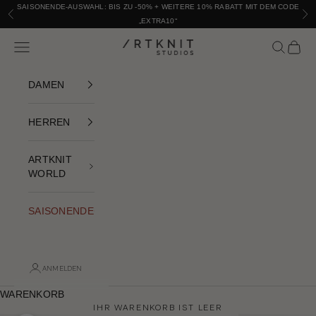
Zum Inhalt springen
SAISONENDE-AUSWAHL: BIS ZU -50% + WEITERE 10% RABATT MIT DEM CODE
Vorhergehend
Nac
„EXTRA10“
Navigationsmenü öffnen
Suche öffn
Warenk
ARTKNIT STUDIOS
DAMEN
HERREN
ARTKNIT
WORLD
SAISONENDE
ANMELDEN
WARENKORB
IHR WARENKORB IST LEER