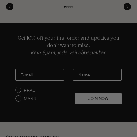
Gehe zu Element 1
Gehe zu Element 2
Gehe zu Element 3
Gehe zu Element 4
Gehe zu Element 5
Packhelp
LAGERVERTEILUNG
Warsaw, Poland
Artknit Logistics
Get 10% off your first order and updates you
Varese, Italien
don’t want to miss.
Kein Spam, jederzeit abbestellbar.
FRAU
MANN
JOIN NOW