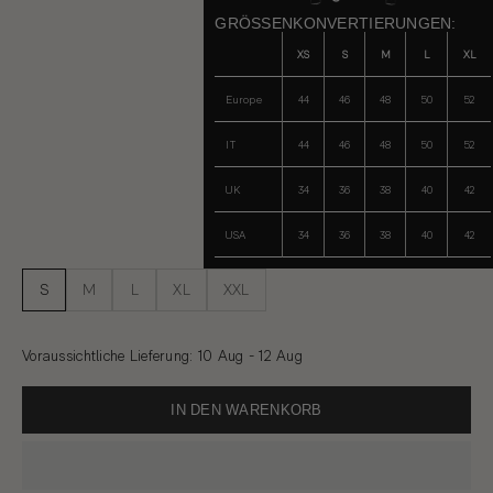
GRÖSSENKONVERTIERUNGEN:
XS
S
M
L
XL
Europe
44
46
48
50
52
IT
44
46
48
50
52
UK
34
36
38
40
42
USA
34
36
38
40
42
S
M
L
XL
XXL
Voraussichtliche Lieferung
:
10 Aug - 12 Aug
IN DEN WARENKORB