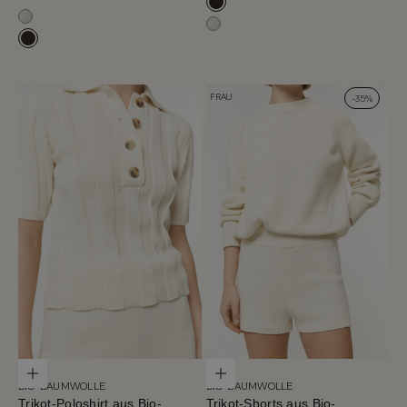
Cafe Noir
Milchweiß
Milchweiß
Cafe Noir
FRAU
-35%
Optionen auswählen
Optionen auswählen
BIO-BAUMWOLLE
BIO-BAUMWOLLE
Trikot-Poloshirt aus Bio-
Trikot-Shorts aus Bio-