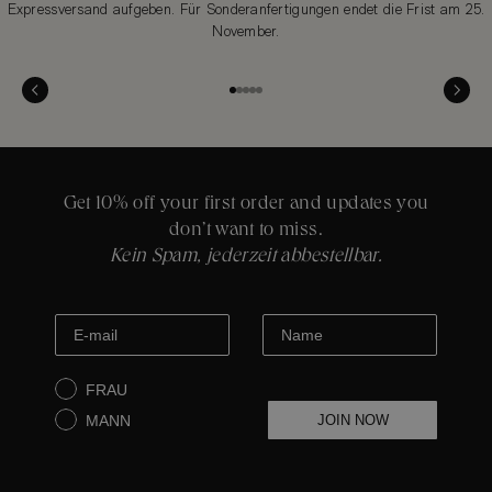
Expressversand aufgeben. Für Sonderanfertigungen endet die Frist am 25.
November.
Gehe zu Element 1
Gehe zu Element 2
Gehe zu Element 3
Gehe zu Element 4
Gehe zu Element 5
Get 10% off your first order and updates you
don’t want to miss.
Kein Spam, jederzeit abbestellbar.
FRAU
MANN
JOIN NOW