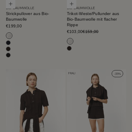
Optionen auswählen
Optionen auswählen
BIO-BAUMWOLLE
BIO-BAUMWOLLE
Strickpullover aus Bio-
Trikot-Weste/Pullunder aus
Baumwolle
Bio-Baumwolle mit flacher
Rippe
Verkaufspreis
€199,00
Verkaufspreis
€103,00
€159,00
Milchweiß
Milchweiß
Tiefblau
Cafe Noir
Cafe Noir
Schwarz
FRAU
-35%