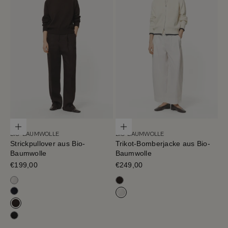
Optionen auswählen
Optionen auswählen
BIO-BAUMWOLLE
BIO-BAUMWOLLE
Strickpullover aus Bio-
Trikot-Bomberjacke aus Bio-
Baumwolle
Baumwolle
Verkaufspreis
€199,00
Verkaufspreis
€249,00
Milchweiß
Cafe Noir
Tiefblau
Milchweiß
Cafe Noir
Schwarz