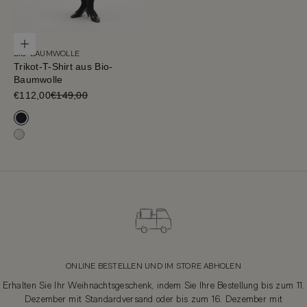
Optionen auswählen
BIO-BAUMWOLLE
Trikot-T-Shirt aus Bio-
Baumwolle
Verkaufspreis
€112,00
€149,00
Tiefblau
Milchweiß
ONLINE BESTELLEN UND IM STORE ABHOLEN
Erhalten Sie Ihr Weihnachtsgeschenk, indem Sie Ihre Bestellung bis zum 11.
Dezember mit Standardversand oder bis zum 16. Dezember mit