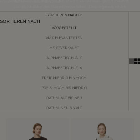
dem klassischen Jersey-Strick, bis hin zu aufwändigeren Mustern,
HOME
DIE TRIKOT -AUSWAHL FÜR SIE
die die Struktur des Garns hervorheben. Das Ergebnis ist ein
raffiniertes und dennoch lässiges Kleidungsstück - strapazierfähig,
SORTIEREN NACH
angenehm auf der Haut und so designt, dass es Funktion,
SORTIEREN NACH
handwerkliche Qualität und modernen Stil miteinander verbindet und
VORGESTELLT
gleichzeitig die natürlichen Eigenschaften der Bio-Baumwolle
bewahrt.
AM RELEVANTESTEN
MEISTVERKAUFT
ALPHABETISCH, A-Z
ALPHABETISCH, Z-A
PREIS NIEDRIG BIS HOCH
PREIS, HOCH BIS NIEDRIG
DATUM, ALT BIS NEU
DATUM, NEU BIS ALT