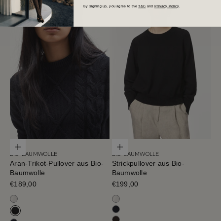
By signing up, you agree to the
T&C
and
Privacy Policy
.
Optionen auswählen
Optionen auswählen
BIO-BAUMWOLLE
BIO-BAUMWOLLE
Aran-Trikot-Pullover aus Bio-
Strickpullover aus Bio-
Baumwolle
Baumwolle
Verkaufspreis
€189,00
Verkaufspreis
€199,00
Milchweiß
Milchweiß
Tiefblau
Schwarz