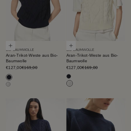
Optionen auswählen
Optionen auswählen
BIO-BAUMWOLLE
BIO-BAUMWOLLE
Aran-Trikot-Weste aus Bio-
Aran-Trikot-Weste aus Bio-
Baumwolle
Baumwolle
Verkaufspreis
€127,00
€169,00
Verkaufspreis
€127,00
€169,00
Tiefblau
Tiefblau
Milchweiß
Milchweiß