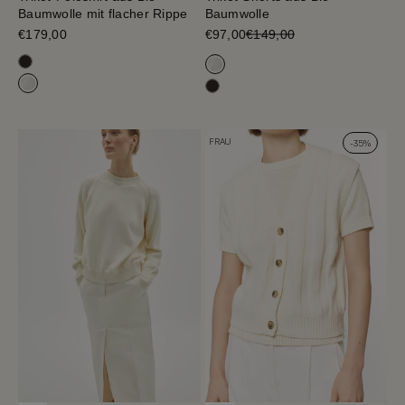
Baumwolle mit flacher Rippe
Baumwolle
Verkaufspreis
€179,00
Verkaufspreis
€97,00
€149,00
Cafe Noir
Milchweiß
Milchweiß
Cafe Noir
FRAU
-35%