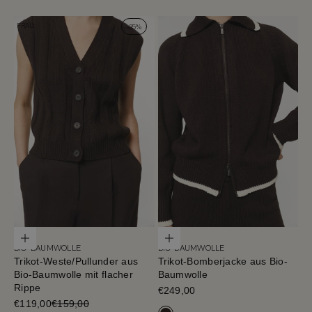
FRAU
-25%
Optionen auswählen
Optionen auswählen
BIO-BAUMWOLLE
BIO-BAUMWOLLE
Trikot-Weste/Pullunder aus
Trikot-Bomberjacke aus Bio-
Bio-Baumwolle mit flacher
Baumwolle
Rippe
Verkaufspreis
€249,00
Verkaufspreis
€119,00
€159,00