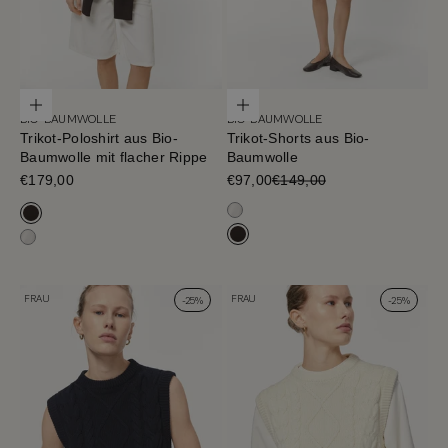
Optionen auswählen
Optionen auswählen
BIO-BAUMWOLLE
BIO-BAUMWOLLE
Trikot-Poloshirt aus Bio-
Trikot-Shorts aus Bio-
Baumwolle mit flacher Rippe
Baumwolle
Verkaufspreis
€179,00
Verkaufspreis
€97,00
€149,00
Milchweiß
Cafe Noir
Cafe Noir
Milchweiß
FRAU
FRAU
-25%
-25%