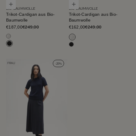
Optionen auswählen
Optionen auswählen
BIO-BAUMWOLLE
BIO-BAUMWOLLE
Trikot-Cardigan aus Bio-
Trikot-Cardigan aus Bio-
Baumwolle
Baumwolle
Verkaufspreis
€187,00
€249,00
Verkaufspreis
€162,00
€249,00
Milchweiß
Milchweiß
Schwarz
Schwarz
FRAU
-25%